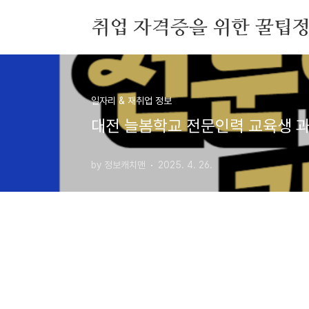
본문 바로가기
취업 자격증을 위한 꿀팁
홈
태그
방명록
일자리 & 재취업 정보
대전 늘봄학교 전문인력 교육생 과
by 정보캐치맨
2025. 4. 26.