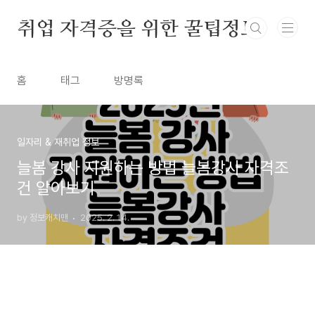
본문 바로가기
취업 자격증을 위한 꿀팁정보
홈
태그
방명록
일자리 & 재취업 정보
늘봄 강사 지원하는 방법 늘봄강사 자격조
건 알아보기
by 정보캐치맨
2025. 2. 14.