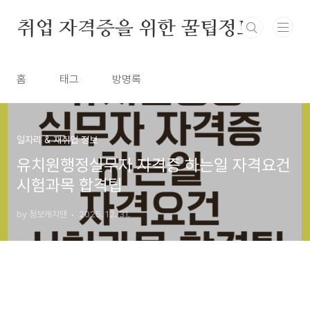
본문 바로가기
취업 자격증을 위한 꿀팁정보
홈
태그
방명록
일자리 & 재취업 정보
유치원행정실무자 자격증 하는일 자격요건
시험과목 합격팁
by 정보캐치맨
2025. 12. 31.