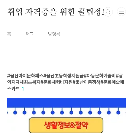
본문 바로가기
취업 자격증을 위한 꿀팁정보
홈
태그
방명록
울산아이문화패스#울산초등학생지원금#아동문화예술비#광
역지자체최초복지#문화체험비지원#울산아동정책#문화예술패
스카드
1