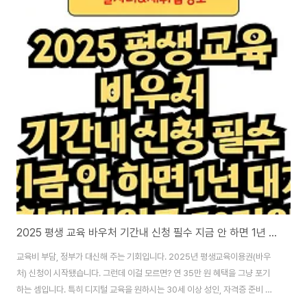
2025 평생 교육 바우처 기간내 신청 필수 지금 안 하면 1년 대기(최대지원금 70만원)
교육비 부담, 정부가 대신해 주는 기회입니다. 2025년 평생교육이용권(바우
처) 신청이 시작됐습니다. 그런데 이걸 모르면? 연 35만 원 혜택을 그냥 포기
하는 셈입니다. 특히 디지털 교육을 원하시는 30세 이상 성인, 자격증 준비 중
인 저소득층, 교육비 부담을 느끼는 장애인이나 어르신이라면 더 늦기 전에 확